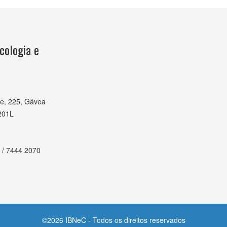
cologia e
e, 225, Gávea
201L
 / 7444 2070
©2026 IBNeC - Todos os direitos reservados