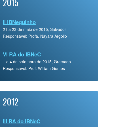
2015
II IBNequinho
21 a 23 de maio de 2015, Salvador
Responsável: Profa. Nayara Argollo
VI RA do IBNeC
1 a 4 de setembro de 2015, Gramado
Responsável: Prof. William Gomes
2012
III RA do IBNeC